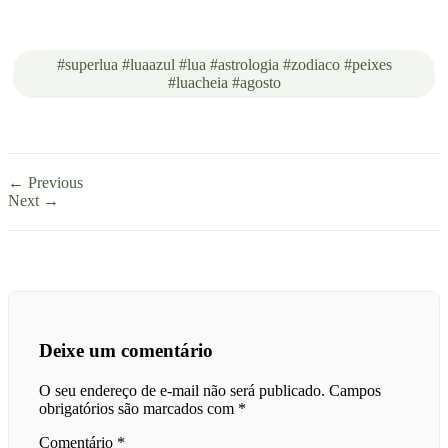
#superlua #luaazul #lua #astrologia #zodiaco #peixes
#luacheia #agosto
← Previous
Next →
Deixe um comentário
O seu endereço de e-mail não será publicado.
Campos
obrigatórios são marcados com
*
Comentário
*