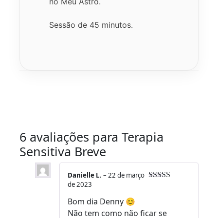
no Meu Astro.
Sessão de 45 minutos.
6 avaliações para
Terapia
Sensitiva Breve
Danielle L.
–
22 de março
de 2023
Avaliação
5
de 5
Bom dia Denny 😊
Não tem como não ficar se