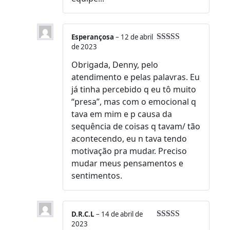
Esperançosa
–
12 de abril
de 2023
Avaliação
5
de 5
Obrigada, Denny, pelo
atendimento e pelas palavras. Eu
já tinha percebido q eu tô muito
“presa”, mas com o emocional q
tava em mim e p causa da
sequência de coisas q tavam/ tão
acontecendo, eu n tava tendo
motivação pra mudar. Preciso
mudar meus pensamentos e
sentimentos.
D.R.C.L
–
14 de abril de
2023
Avaliação
5