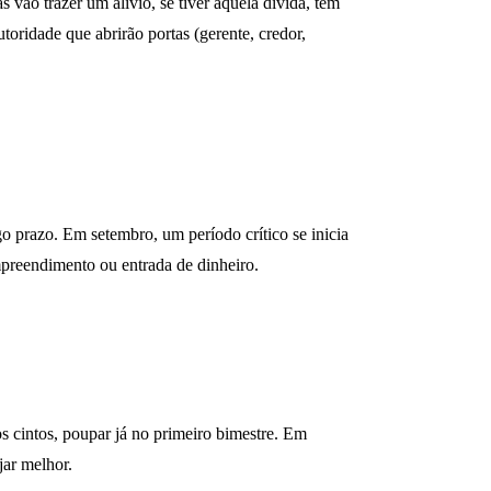
 vão trazer um alívio, se tiver aquela dívida, tem
oridade que abrirão portas (gerente, credor,
o prazo. Em setembro, um período crítico se inicia
mpreendimento ou entrada de dinheiro.
os cintos, poupar já no primeiro bimestre. Em
jar melhor.