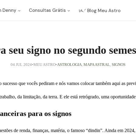
m Denny
Consultas Grátis
ᝰ.ᐟ Blog Meu Astro
ra seu signo no segundo semes
04 JUL 2024
•
MEU ASTRO
•
ASTROLOGIA
,
MAPA ASTRAL
,
SIGNOS
 sucesso que vocês pediram e nós vamos colocar também aqui as previs
rabalho, da limitação, da terra. E ele está retrógrado, uma oportunidade
anceiras para os signos
uestões de renda, finanças, matéria, o famoso “dindin”. Ainda em 2024,