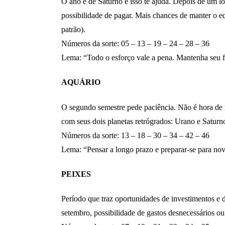
O ano é de Saturno e isso te ajuda. Depois de um lo
possibilidade de pagar. Mais chances de manter o e
patrão).
Números da sorte: 05 – 13 – 19 – 24 – 28 – 36
Lema: “Todo o esforço vale a pena. Mantenha seu fo
AQUÁRIO
O segundo semestre pede paciência. Não é hora de m
com seus dois planetas retrógrados: Urano e Saturn
Números da sorte: 13 – 18 – 30 – 34 – 42 – 46
Lema: “Pensar a longo prazo e preparar-se para no
PEIXES
Período que traz oportunidades de investimentos e d
setembro, possibilidade de gastos desnecessários o