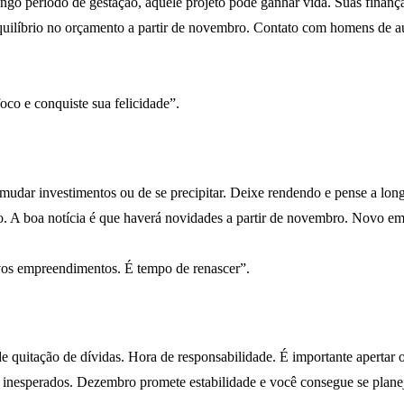
ngo período de gestação, aquele projeto pode ganhar vida. Suas finanças
quilíbrio no orçamento a partir de novembro. Contato com homens de aut
co e conquiste sua felicidade”.
udar investimentos ou de se precipitar. Deixe rendendo e pense a long
o. A boa notícia é que haverá novidades a partir de novembro. Novo e
vos empreendimentos. É tempo de renascer”.
e quitação de dívidas. Hora de responsabilidade. É importante apertar 
u inesperados. Dezembro promete estabilidade e você consegue se plane