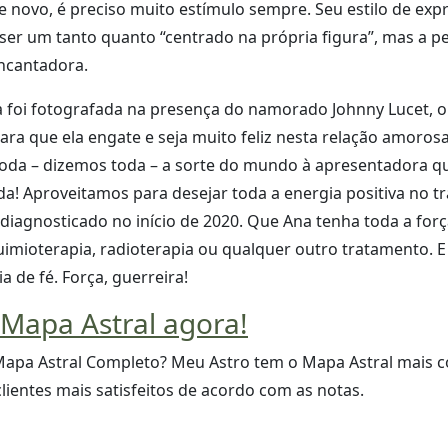
 novo, é preciso muito estímulo sempre. Seu estilo de exp
er um tanto quanto “centrado na própria figura”, mas a p
ncantadora.
 foi fotografada na presença do namorado Johnny Lucet, o
ara que ela engate e seja muito feliz nesta relação amorosa
toda – dizemos toda – a sorte do mundo à apresentadora q
da! Aproveitamos para desejar toda a energia positiva no t
diagnosticado no início de 2020. Que Ana tenha toda a for
uimioterapia, radioterapia ou qualquer outro tratamento. 
 de fé. Força, guerreira!
 Mapa Astral agora!
Mapa Astral Completo? Meu Astro tem o Mapa Astral mais 
clientes mais satisfeitos de acordo com as notas.