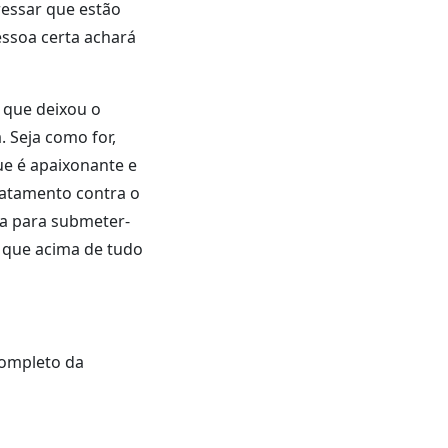
ressar que estão
essoa certa achará
 que deixou o
. Seja como for,
ue é apaixonante e
ratamento contra o
ça para submeter-
E que acima de tudo
completo da