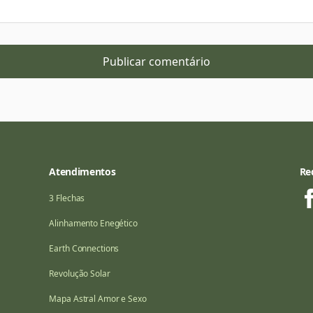
Atendimentos
Re
3 Flechas
Alinhamento Enegético
Earth Connections
Revolução Solar
Mapa Astral Amor e Sexo