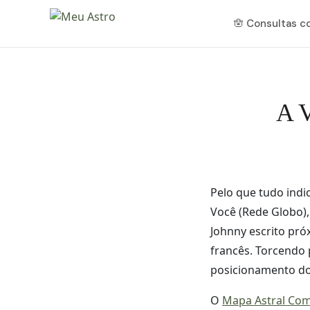
🪬 Consultas 
A V
Pelo que tudo indi
Você (Rede Globo)
Johnny escrito pr
francês. Torcendo
posicionamento d
O
Mapa Astral Com