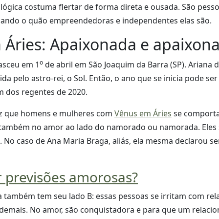
lógica costuma flertar de forma direta e ousada. São pess
sando o quão empreendedoras e independentes elas são.
 Áries: Apaixonada e apaixon
o
asceu em 1
de abril em São Joaquim da Barra (SP). Ariana
ida pelo astro-rei, o Sol. Então, o ano que se inicia pode se
um dos regentes de 2020.
diz que homens e mulheres com
Vênus em Áries
se comport
da também no amor ao lado do namorado ou namorada. Eles 
e. No caso de Ana Maria Braga, aliás, ela mesma declarou s
 previsões amorosas?
a também tem seu lado B: essas pessoas se irritam com re
s demais. No amor, são conquistadora e para que um relac