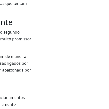
oas que tentam
ante
 do segundo
r muito promissor.
am de maneira
são ligados por
er apaixonada por
lacionamentos
ionamento