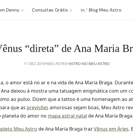
com Denny
Consultas Grátis
ᝰ.ᐟ Blog Meu Astro
ênus “direta” de Ana Maria B
11 DEZ 2019
•
MEU ASTRO
•
ASTRO NO MEU ASTRO
ca, o amor está no ar e na vida de Ana Maria Braga. Duran
, Ana deixou à mostra uma tatuagem enigmática com um c
óximo ao pulso. Dizem que a tattoo é uma homenagem ao 
 para que as
previsões
amorosas sejam boas, Meu Astro rev
o planeta do amor no
mapa astral natal
de Ana Maria Braga
pleto Meu Astro
de Ana Maria Braga traz
Vênus em Áries
.