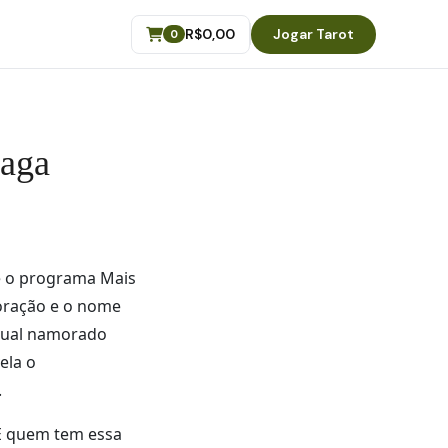
R$
0,00
Jogar Tarot
0
raga
te o programa Mais
oração e o nome
atual namorado
ela o
.
 E quem tem essa