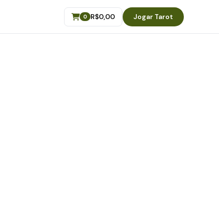
R$
0,00
Jogar Tarot
0